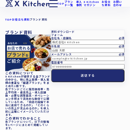
ブラン
導入
X Kitchen
お役立
お問い
TOP
ド一覧
事例
マガジン
ち資料
合わせ
TOP
お役立ち資料
ブランド資料
ブランド資料
資料ダウンロード
フォーム
会社名・店舗名
必須
お名前
必須
メールアドレス
必須
電話番号
この資料について
X Kitchenが提供する全ブランド
の中から、特に売上実績・導入実
績の豊富な「厳選ブランド」をま
とめた1冊
です。
各ブランドごとに販売価格帯・売
上平均値・最高売上・導入店舗
数・必要な調理器具・オペレーシ
ョン手順まで具体的な数値で公開
しているため、「自店の設備で本
当に運用できるのか」「どのくら
いの売上が見込めるのか」を導入
前に正確にイメージしていただけ
ます。
この資料でわかること
各ブランドについて、以下の情報
を1ページにまとめて掲載してい
ます。