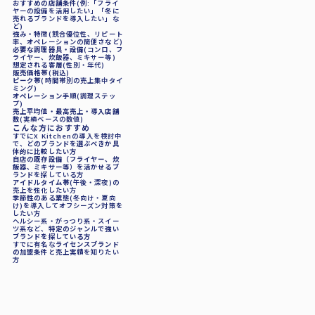
おすすめの店舗条件
(例:「フライ
ヤーの設備を活用したい」「冬に
売れるブランドを導入したい」な
ど)
強み・特徴
(競合優位性、リピート
率、オペレーションの簡便さなど)
必要な調理器具・設備
(コンロ、フ
ライヤー、炊飯器、ミキサー等)
想定される客層
(性別・年代)
販売価格帯
(税込)
ピーク帯
(時間帯別の売上集中タイ
ミング)
オペレーション手順
(調理ステッ
プ)
売上平均値・最高売上・導入店舗
数
(実績ベースの数値)
こんな方におすすめ
すでにX Kitchenの導入を検討中
で、
どのブランドを選ぶべきか具
体的に比較したい方
自店の
既存設備（フライヤー、炊
飯器、ミキサー等）を活かせるブ
ランド
を探している方
アイドルタイム帯
(午後・深夜)の
売上を強化したい方
季節性のある業態
(冬向け・夏向
け)を導入してオフシーズン対策を
したい方
ヘルシー系・がっつり系・スイー
ツ系など、
特定のジャンルで強い
ブランドを探している方
すでに有名な
ライセンスブランド
の加盟条件と売上実績
を知りたい
方