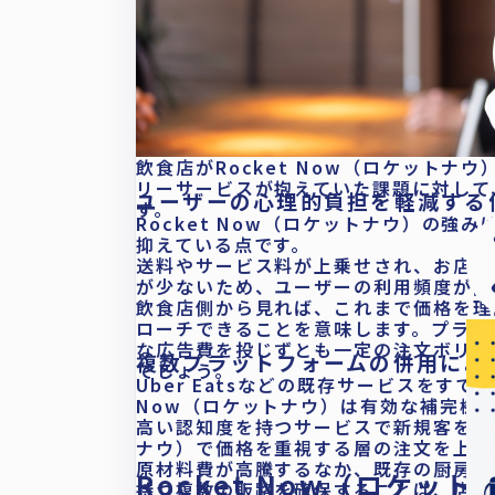
飲食店がRocket Now（ロケット
リーサービスが抱えていた課題に対して
ユーザーの心理的負担を軽減する
す。
Rocket Now（ロケットナウ）の
抑えている点です。
送料やサービス料が上乗せされ、お店で
が少ないため、ユーザーの利用頻度が向
飲食店側から見れば、これまで価格を理
ローチできることを意味します。プラッ
な広告費を投じずとも一定の注文ボリュ
複数プラットフォームの併用によ
でしょう。
Uber Eatsなどの既存サービスをすで
Now（ロケットナウ）は有効な補完機
高い認知度を持つサービスで新規客を広く
ナウ）で価格を重視する層の注文を上乗
原材料費が高騰するなか、既存の厨房リ
Rocket Now（ロケ
持つ複数の販路を確保することは、店舗