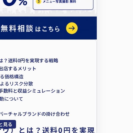
）とは？送料0円を実現する戦略
）に出店するメリット
る価格構造
よるリスク分散
）の手数料と収益シミュレーション
動について
）×バーチャルブランドの掛け合わせ
稼働率の向上
と見る
トナウ）とは？送料0円を実現
ットナウ）出店を成功させるための第一歩