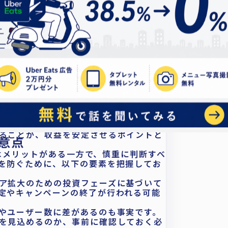
トナウ）導入・検討にあたってポイントにな
について
。
手数料は現在（2026/02時点）、導入か
5%に設定されています。
ですが、キャンペーンの活用によって負
較】
3,500円 = 手残り6,500円
 3,300円 = 手残り6,700円
Now（ロケットナウ）は店頭価格と同じで
う特徴があります。
プデートされることが多いため、条件が
ることが、収益を安定させるポイントと
意点
入にはメリットがある一方で、慎重に判断すべ
を防ぐために、以下の要素を把握してお
ア拡大のための投資フェーズに基づいて
定やキャンペーンの終了が行われる可能
やユーザー数に差があるのも事実です。
を見込めるのか、事前に確認しておく必