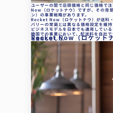
ユーザーの間で店頭価格と同じ価格で注文
Now（ロケットナウ）ですが、その背景
ン）の事業戦略があります。
Rocket Now（ロケットナウ）が送
バリーの常識とは異なる価格設定を維持
ビジネスモデルを日本でも適用している
韓国での事業において、配送料を自社で
Rocket Now（ロケ
を獲得しました。