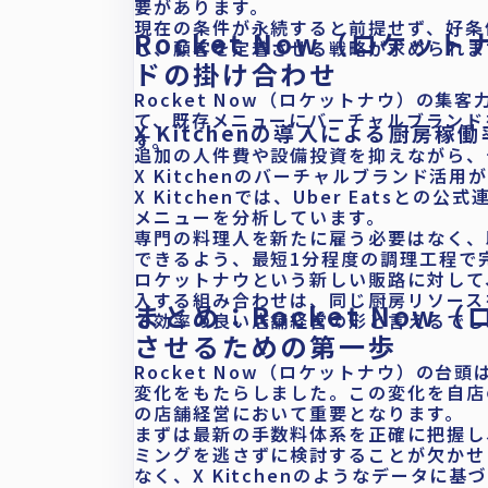
要があります。
現在の条件が永続すると前提せず、好条
Rocket Now（ロケ
し、顧客を定着させる戦略が求められま
ドの掛け合わせ
Rocket Now（ロケットナウ）の
て、既存メニューにバーチャルブランド
X Kitchenの導入による厨房稼
す。
追加の人件費や設備投資を抑えながら、
X Kitchenのバーチャルブランド活用
X Kitchenでは、Uber Eats
メニューを分析しています。
専門の料理人を新たに雇う必要はなく、
できるよう、最短1分程度の調理工程で
ロケットナウという新しい販路に対して
入する組み合わせは、同じ厨房リソース
まとめ：Rocket No
で効率の良い店舗経営の形と言えるでし
させるための第一歩
Rocket Now（ロケットナウ）の
変化をもたらしました。この変化を自店
の店舗経営において重要となります。
まずは最新の手数料体系を正確に把握し
ミングを逃さずに検討することが欠かせ
なく、X Kitchenのようなデータに