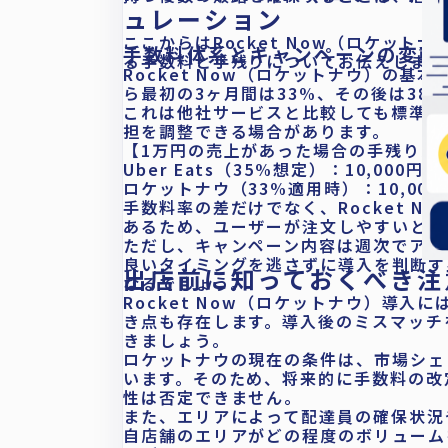
ュレーション
ここからはRocket Now（ロケッ
手数料体系とキャンペーンの変動
る手数料と手残りについてお伝えします
Rocket Now（ロケットナウ）の基本
ら最初の3ヶ月間は33%、その後は38.
これは他社サービスと比較しても標準的
担を調整できる場合があります。
【1万円の売上があった場合の手残り比
Uber Eats（35%想定）：10,000円 – 
ロケットナウ（33%適用時）：10,000円 –
手数料率の差だけでなく、Rocket 
あるため、ユーザーが注文しやすいとい
ただし、キャンペーン内容は週次でアッ
良いタイミングを逃さずに導入を判断す
出店前に知っておくべき注
なるでしょう。
Rocket Now（ロケットナウ）導
き点も存在します。導入後のミスマッチ
きましょう。
ロケットナウの現在の条件は、市場シェ
います。そのため、将来的に手数料の改
性は否定できません。
また、エリアによって配達員の確保状況
自店舗のエリアがどの程度のボリューム