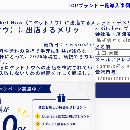
TOP
ブランド一覧
導入事
cket Now（ロケットナウ）に出店するメリット・デ
トナウ）に出店するメリッ
X Kitchen
会社名・店舗
更新日：
2026/05/27
お名前
料や送料の負担で手元に利益が残らな
様にとって、2026年現在、無視できない
メールアドレ
です。
るロケットナウへの出店を検討されてい
電話番号
失敗しないための戦略を詳しく解説しま