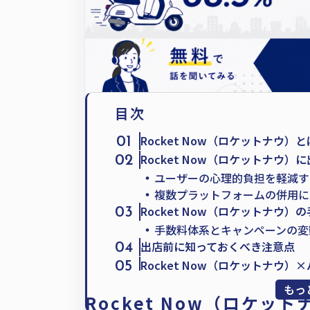
目次
Rocket Now（ロケットナウ
01
Rocket Now（ロケットナウ
02
・
ユーザーの心理的負担を軽減す
・
複数プラットフォームの併用に
Rocket Now（ロケットナウ
03
・
手数料体系とキャンペーンの変
出店前に知っておくべき注意点
04
Rocket Now（ロケットナウ
05
・
X Kitchenの導入による厨房
もっ
Rocket Now（ロケッ
まとめ：Rocket Now（ロケ
06