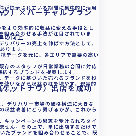
件が提示されている期間に集中的に活用
ットナウ）×バーチャルブラン
す。
集客力をより効率的に収益に変える手段とし
を組み合わせる手法が注目されていま
働率の向上
デリバリーの売上を伸ばす方法として、
があります。
との公式連携データを元に、各エリアで需要の高い
既存のスタッフが日常業務の合間に対応
完結するブランドを提案します。
、データに基づいた売れるブランドを投
を使いながら収益の柱を増やす、現実的
w（ロケットナウ）出店を成功
ょう。
台頭は、デリバリー市場の価格構造に大きな
の収益改善にどう繋げるかが、これから
、キャンペーンの恩恵を受けられるタイ
ません。その上で、単に出店するだけで
基づいたブランドを組み合わせることで、既