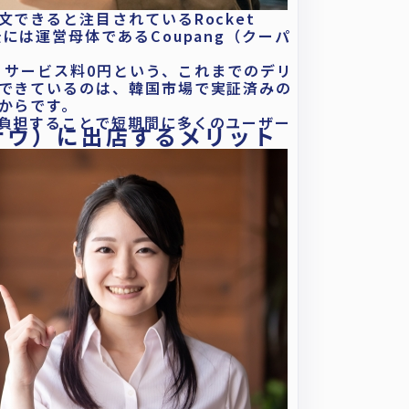
できると注目されているRocket
には運営母体であるCoupang（クーパ
料・サービス料0円という、これまでのデリ
できているのは、韓国市場で実証済みの
からです。
負担することで短期間に多くのユーザー
ットナウ）に出店するメリット