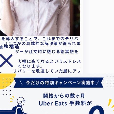
ナウ）を導入することで、これまでのデリバ
、いくつかの具体的な解決策が得られま
価格構造
強みは、ユーザーが注文時に感じる割高感を
買うより大幅に高くなるというストレス
上しやすくなります。
由にデリバリーを敬遠していた層にアプ
トフォーム側の集客施策によって、無理
ームを期待できる点がメリットといえる
るリスク分散
に導入している店舗にとっても、Rocket
能となります。
集めつつ、Rocket Now（ロケット
せするという使い分けが可能です。
ソースを維持したまま、異なる顧客層を
ットナウ）の手数料と収益シミ
経営におけるリスク分散に直結します。