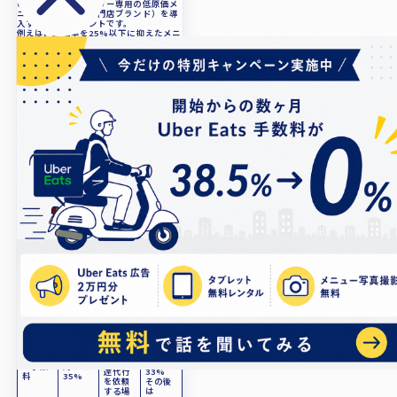
のではなく、デリバリー専用の低原価メ
ニュー（丼ものや専門店ブランド）を導
入することがポイントです。
例えば、原価率を25%以下に抑えたメニ
ューであれば、35%の手数料を支払って
も十分に利益を残せる構造が作れます。
もちろん、近隣の競合店の価格調査も重
要ですが、まずは15%ルールの枠内でい
かに利益の出やすい商品を軸にしたメニ
ュー構成を組めるか。この商品ラインナ
ップの組み方こそが、デリバリーを取ら
れるコストから利益を生む投資に変える
その他フードデリバリー
分岐点となります。
サービスと比較した時の
手数料比較
UberEatsのサービス手数料は35%で
すが、同じフードデリバリープラットフ
ォームである出前館・Rocket
Now（ロケットナウ）はどの程度の金
額に設定されているのでしょうか。3社
の手数料金額を下記にて比較してみまし
た。
Rocke
t
UberE
Now（
出前館
ats
ロケッ
トナ
ウ）
初期費
50,00
20,000
0円
用
0円
円
自店で
配達す
導入か
る場
ら最初
合：
の3ヶ月
サービ
売上に
10% 配
間は
ス手数
対して
達代行
33%
料
35%
を依頼
その後
する場
は