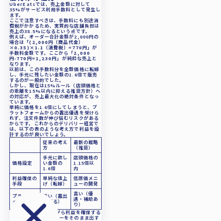
UberEatsでは、売上金額に対して
35%がサービス利用手数料として発生し
ます。
ここで注意すべきは、手数料にも別途消
費税がかかるため、実質的な店舗負担は
売上の38.5%になるという点です。
例えば、オーダー合計金額が2,000円の
場合は
「(2,000円（商品代金）
×0.35)×1.1（消費税）=770円」
が
手数料金額です。ここから
「2,000
円-770円=1,230円」
が純粋な売上と
なります。
以前は、この手数料分を全額価格に転嫁
し、手元に残したい金額の1.6倍で販売
するのが一般的でした。
しかし、現在は15%ルール（店頭価格と
の乖離を15%以内に抑える推奨方針）へ
の対応が、売上最大化の絶対条件となっ
ています。
単純に価格を1.6倍にしてしまうと、プ
ラットフォームからの露出優遇を受けら
れず、注文件数が伸び悩むリスクがある
からです。これからのデリバリー経営で
は、以下の表のような考え方で利益を設
計するのが良いでしょう。
従来の考え
最新の戦略
方
（推奨）
手元に欲し
店頭価格の
価格設定
い金額の
1.15倍以
1.6倍
内
利益確保の
単純な値上
低原価メニ
手段
げ（転嫁）
ューの開発
高い（優
プラットフ
低い（露出
遇・補助あ
ォーム評価
が減る）
り）
15%ルールを守りながら利益を確保する
ためには、既存メニューをそのまま出す