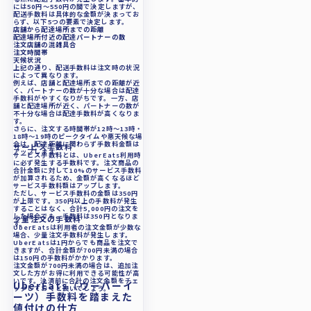
には50円〜550円の間で決定しますが、
配送手数料は具体的な金額が決まってお
らず、以下5つの要素で決定します。
店舗から配達場所までの距離
配達場所付近の配達パートナーの数
注文店舗の混雑具合
注文時間帯
天候状況
上記の通り、配送手数料は注文時の状況
によって異なります。
例えば、店舗と配達場所までの距離が近
く、パートナーの数が十分な場合は配達
手数料がやすくなりがちです。一方、店
舗と配達場所が近く、パートナーの数が
不十分な場合は配達手数料が高くなりま
す。
さらに、注文する時間帯が12時〜13時・
18時〜19時のピークタイムや悪天候な場
合は、配達距離に関わらず手数料金額は
サービス手数料
アップします。
サービス手数料とは、UberEats利用時
に必ず発生する手数料です。注文商品の
合計金額に対して10%のサービス手数料
が加算されるため、金額が高くなるほど
サービス手数料額はアップします。
ただし、サービス手数料の金額は350円
が上限です。350円以上の手数料が発生
することはなく、合計5,000円の注文を
した場合でも、手数料は350円となりま
少量注文の手数料
す。
UberEatsは利用者の注文金額が少数な
場合、少量注文手数料が発生します。
UberEatsは1円からでも商品を注文で
きますが、合計金額が700円未満の場合
は150円の手数料がかかります。
注文金額が700円未満の場合は、追加注
文した方がお得に利用できる可能性が高
いです。決済前に合計の注文金額をチェ
UberEats（ウーバーイ
ックしておくと良いでしょう。
ーツ）手数料を踏まえた
値付けの仕方