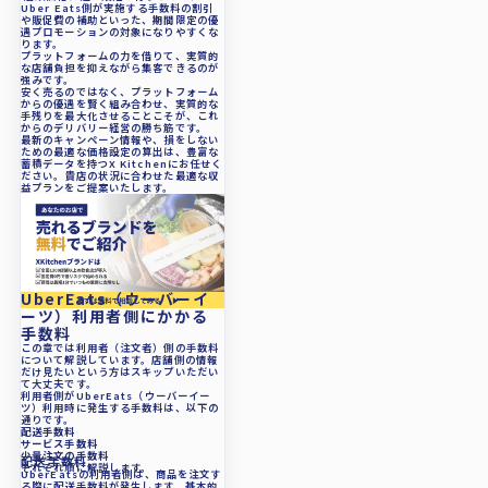
Uber Eats側が実施する手数料の割引
や販促費の補助といった、期間限定の優
遇プロモーションの対象になりやすくな
ります。
プラットフォームの力を借りて、実質的
な店舗負担を抑えながら集客できるのが
強みです。
安く売るのではなく、プラットフォーム
からの優遇を賢く組み合わせ、実質的な
手残りを最大化させることこそが、これ
からのデリバリー経営の勝ち筋です。
最新のキャンペーン情報や、損をしない
ための最適な価格設定の算出は、豊富な
蓄積データを持つX Kitchenにお任せく
ださい。貴店の状況に合わせた最適な収
益プランをご提案いたします。
UberEats（ウーバーイ
ーツ）利用者側にかかる
手数料
この章では利用者（注文者）側の手数料
について解説しています。店舗側の情報
だけ見たいという方はスキップいただい
て大丈夫です。
利用者側がUberEats（ウーバーイー
ツ）利用時に発生する手数料は、以下の
通りです。
配送手数料
サービス手数料
少量注文の手数料
配送手数料
それぞれ順に解説します。
UberEatsの利用者側は、商品を注文す
る際に配送手数料が発生します。基本的