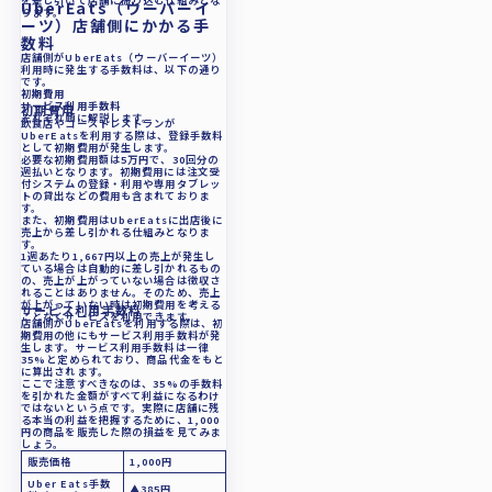
を差し引いて店舗に振り込む仕組みとな
・
UberEats（ウーバーイ
サービス手
ります。
ーツ）店舗側にかかる手
数料
数料
店舗側がUberEats（ウーバーイーツ）
・
少量注文の
利用時に発生する手数料は、以下の通り
です。
手数料
初期費用
サービス利用手数料
初期費用
UberEats（ウ
それぞれ順に解説します。
飲食店やゴーストレストランが
UberEatsを利用する際は、登録手数料
ーバーイー
として初期費用が発生します。
必要な初期費用額は5万円で、30回分の
ツ）手数料を
週払いとなります。初期費用には注文受
05
付システムの登録・利用や専用タブレッ
トの貸出などの費用も含まれておりま
踏まえた値付
す。
また、初期費用はUberEatsに出店後に
けの仕方
売上から差し引かれる仕組みとなりま
す。
その他フード
1週あたり1,667円以上の売上が発生し
ている場合は自動的に差し引かれるもの
の、売上が上がっていない場合は徴収さ
デリバリーサ
れることはありません。そのため、売上
が上がっていない時は初期費用を考える
サービス利用手数料
ービスと比較
06
ことなくサービスを利用できます。
店舗側がUberEatsを利用する際は、初
期費用の他にもサービス利用手数料が発
した時の手数
生します。サービス利用手数料は一律
35%と定められており、商品代金をもと
料比較
に算出されます。
ここで注意すべきなのは、35%の手数料
・
を引かれた金額がすべて利益になるわけ
なぜ複数プ
ではないという点です。実際に店舗に残
る本当の利益を把握するために、1,000
ラットフォ
円の商品を販売した際の損益を見てみま
しょう。
ームを併用
販売価格
1,000円
すると利益
Uber Eats手数
▲385円