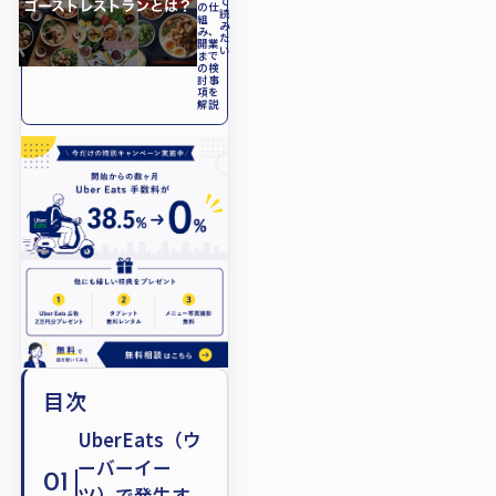
て
の仕
読
組
み
み、
た
開業
い
まで
の検
討事
項を
解説
目次
UberEats（ウ
ーバーイー
01
ツ）で発生す