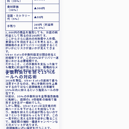
料（35%）
率が上がる
食材原価
▲300円
（30%）
のか
容器・カトラリー
▲55円
ゴーストレス
代（5%）
265円（利益率
トランFCに丸
手残り
26.5%）
07
1,000円の商品を販売しても、お店の純
投げしません
利益として残るのは265円です。
ここからさらに店内の光熱費や人件費、
か？
家賃などを捻出することを考えると、店
頭価格のままデリバリーに出店すること
まとめ：手数
がいかにリスクが高いかが見えてきま
す。
Uber Eatsの手数料設定は競合他社と
料をコストか
同程度ですが、この35%はデリバリー運
08
営における必要経費です。
ら利益を生む
だからこそ、この手数料を支払った後で
も確実に利益が残るような、戦略的なメ
投資に変える
ニュー構成と値付けが不可欠となりま
手数料負けを防ぐ15%ル
す。
ールへの対応術
2026年現在、Uber Eatsの運用で最も
注意すべきなのは、単に手数料分を上乗
せするのではなく店頭価格との乖離を
15%以内に抑えるという推奨ルールの存
在です。
以前は、35%の手数料分を全額販売価格
に転嫁し、店頭の1.5倍程度の価格で販
売する手法が一般的でした。
しかし現在、Uber Eatsは注文者の利
用ハードルを下げることを目指してお
り、価格を抑えたら利益が残らないので
は？という不安はもっともですが、この
一見不利に見える方針を逆手に取ること
で、販促費の補助・優遇キャンペーンな
どのメリットがあります。
店頭価格に近い設定を行うことで、