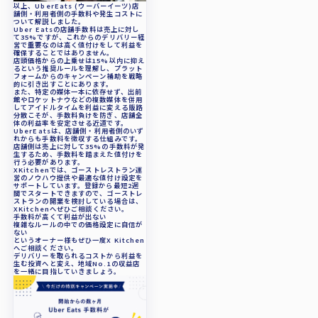
以上、UberEats (ウーバーイーツ)店
舗側・利用者側の手数料や発生コストに
ついて解説しました。
Uber Eatsの店舗手数料は売上に対し
て35%ですが、これからのデリバリー経
営で重要なのは高く値付けをして利益を
確保することではありません。
店頭価格からの上乗せは15%以内に抑え
るという推奨ルールを理解し、プラット
フォームからのキャンペーン補助を戦略
的に引き出すことにあります。
また、特定の媒体一本に依存せず、出前
館やロケットナウなどの複数媒体を併用
してアイドルタイムを利益に変える販路
分散こそが、手数料負けを防ぎ、店舗全
体の利益率を安定させる近道です。
UberEatsは、店舗側・利用者側のいず
れからも手数料を徴収する仕組みです。
店舗側は売上に対して35%の手数料が発
生するため、手数料を踏まえた値付けを
行う必要があります。
XKitchenでは、ゴーストレストラン運
営のノウハウ提供や最適な値付け設定を
サポートしています。登録から最短2週
間でスタートできますので、ゴーストレ
ストランの開業を検討している場合は、
XKitchenへぜひご相談ください。
手数料が高くて利益が出ない
複雑なルールの中での価格設定に自信が
ない
というオーナー様もぜひ一度X Kitchen
へご相談ください。
デリバリーを取られるコストから利益を
生む投資へと変え、地域No.1の収益店
を一緒に目指していきましょう。