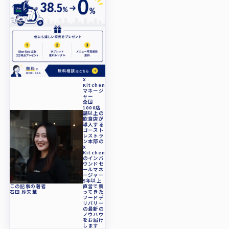
X
Kitchen
マネージ
ャー
全国
1000店
舗以上の
飲食店が
導入する
ゴースト
レストラ
ン本部の
X
Kitchen
のインバ
ウンドセ
ールマネ
ージャー
5年以上
直営で養
この記事の著者
ってきた
石田 紗矢華
フードデ
リバリー
の最新の
ノウハウ
をお届け
します