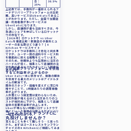
合：
38.5%
25%
上記表では、手数料が一番抑えられるフ
ードデリバリープラットフォームは出前
館、高いサービスはUberEatsであるこ
とがわかります。ただし、全国で加盟店
舗・利用者数が多いサービスは
UberEatsになります。
しかし、店舗側が最も注目すべきは、今
急速にシェアを伸ばしているロケットナ
ウの存在です。
【2026年】ロケットナウ vs Uber
Eatsを徹底比較！飲食店の手数料とユ
ーザーの支払額はどう違う？ | X
Kitchen サービスサイト
ロケットナウは手数料こそ他社と同水準
ですが、ユーザー側の送料やサービス料
を徹底的に抑える戦略をとっています。
そのため、他媒体よりも圧倒的に注文の
ハードルが低く、結果として店舗側の注
文件数が最大化されやすいという特徴が
なぜ複数プラットフォームを併用
あります。
すると利益率が上がるのか
Uber Eats一本に依存せず、複数の媒体
を併用する最大のメリットはアイドルタ
イムの解消です。
既存のスタッフ・設備を変えずに窓口を
増やすことで、1時間あたりの調理稼働
率が上がります。
人件費という固定費は変わらないため、
注文件数が増えるほど1注文あたりのコ
ストが相対的に下がり、結果として店舗
全体の営業利益率が向上します。
Uberが鳴らない時間にロケットナウで
稼ぐといった販路の分散こそがデリバリ
ゴーストレストランFCに
ー経営の成功法です。
丸投げしませんか？
覚えることも多くて難しそう…と思った
かた。
まずはゴーストレストランフラン
チャイズのX Kitchenにご相談してみま
せんか？