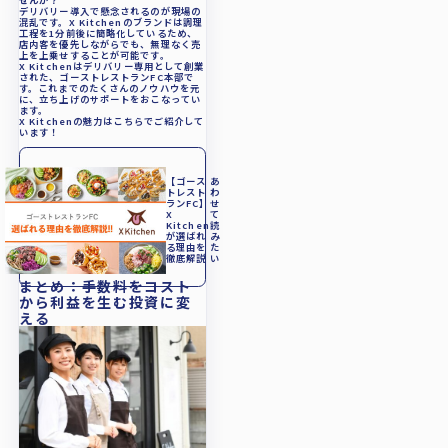
デリバリー導入で懸念されるのが現場の
混乱です。X Kitchenのブランドは調理
工程を1分前後に簡略化しているため、
店内客を優先しながらでも、無理なく売
上を上乗せすることが可能です。
X Kitchenは
デリバリー専用として創業
された、ゴーストレストランFC本部で
す。
これまでのたくさんのノウハウを元
に、立ち上げのサポートをおこなってい
ます。
X Kitchenの魅力はこちらでご紹介して
います！
【ゴース
あ
トレスト
わ
ランFC】
せ
X
て
Kitchen
読
が選ばれ
み
る理由を
た
徹底解説
い
まとめ
：手数料をコスト
から利益を生む投資に変
える