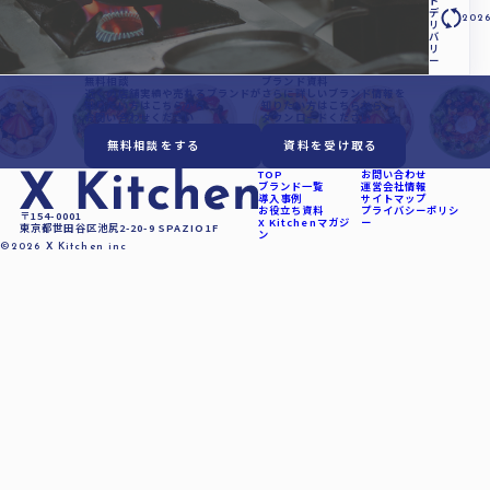
デ
2026
リ
バ
リ
ー
無料相談
ブランド資料
近くの店舗実績や売れるブランドが
さらに詳しいブランド情報を
知りたい方は
こちらから
知りたい方は
こちらから
お問い合わせください
ダウンロードください
無料相談をする
資料を受け取る
TOP
お問い合わせ
ブランド一覧
運営会社情報
導入事例
サイトマップ
お役立ち資料
プライバシーポリシ
〒154-0001
X Kitchenマガジ
ー
東京都世田谷区池尻2-20-9 SPAZIO1F
ン
©2026 X Kitchen inc