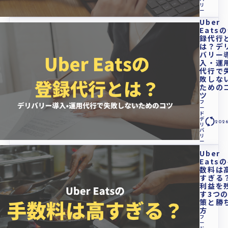
リ
ー
Uber
Eats
録代行
は？デ
バリー
入・運
代行で
敗しな
ための
ツ
フ
ー
ド
デ
2026
リ
バ
リ
ー
Uber
Eats
数料は
すぎる
利益を
す3つ
策と勝
方
フ
ー
ド