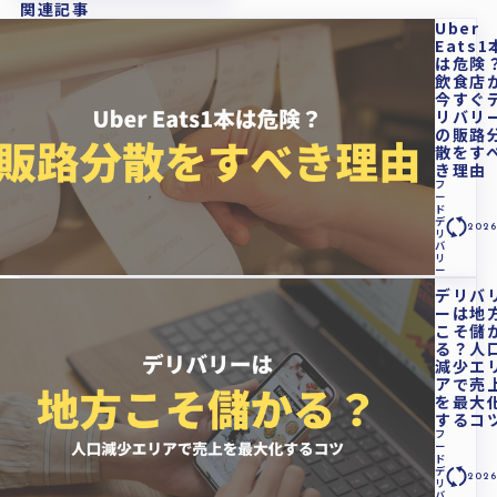
関連記事
Uber
Eats1
は危険
飲食店
今すぐ
リバリ
の販路
散をす
き理由
フ
ー
ド
デ
2026
リ
バ
リ
ー
デリバ
ーは地
こそ儲
る？人
減少エ
アで売
を最大
するコ
フ
ー
ド
デ
2026
リ
バ