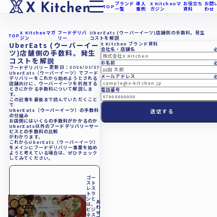
ブランド
導入
X Kitchenマ
お役立ち
お問
TOP
一覧
事例
ガジン
資料
わせ
X Kitchenマガ
フードデリバ
UberEats (ウーバーイーツ)店舗側の手数料。発生
TOP
ジン
リー
コストを解説
UberEats (ウーバーイー
X Kitchen ブランド資料
会社名・店舗名
ツ)店舗側の手数料。発生
コストを解説
お名前
更新日：
フードデリバリー
2026/05/27
UberEats（ウーバーイーツ）でフード
メールアドレス
デリバリーをこれから始めようとされる
店舗向けに、ウーバーイーツを利用する
ときにかかる手数料について解説しま
電話番号
す。
この記事を最後まで読んでいただくこと
で
UberEats（ウーバーイーツ）の手数料
の仕組み
お店側にはいくらの手数料がかかるのか
UberEats以外のフードデリバリーサー
ビスとの手数料の比較
がわかります。
これからUberEats（ウーバーイーツ）
をメインにフードデリバリー事業を始め
ようと考えている場合は、ぜひチェック
してみてください。
ゴー
スト
レス
トラ
ンと
あ
は。
わ
ビジ
せ
ネス