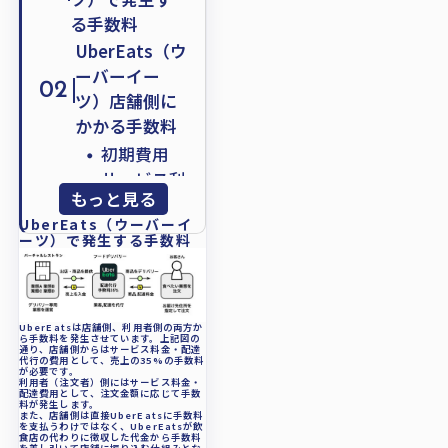
る手数料
UberEats（ウ
ーバーイー
02
ツ）店舗側に
かかる手数料
・
初期費用
・
サービス利
もっと見る
用手数料
UberEats（ウーバーイ
手数料負けを
ーツ）で発生する手数料
防ぐ15%ルー
03
ルへの対応術
UberEats（ウ
ーバーイー
UberEatsは店舗側、利用者側の両方か
ら手数料を発生させています。上記図の
通り、店舗側からはサービス料金・配達
ツ）利用者側
04
代行の費用として、売上の35%の手数料
が必要です。
にかかる手数
利用者（注文者）側にはサービス料金・
配達費用として、注文金額に応じて手数
料
料が発生します。
また、店舗側は直接UberEatsに手数料
・
を支払うわけではなく、UberEatsが飲
配送手数料
食店の代わりに徴収した代金から手数料